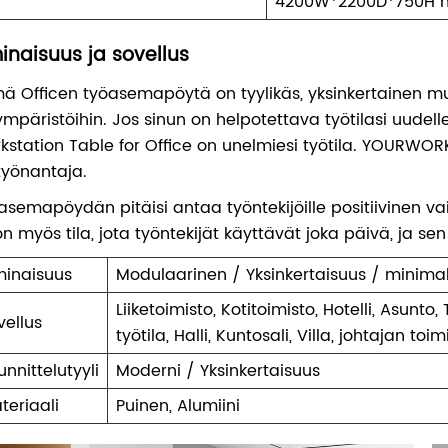
4200W*2200D*750H m
naisuus ja sovellus
ä Officen työasemapöytä on tyylikäs, yksinkertainen mu
ympäristöihin. Jos sinun on helpotettava työtilasi uude
kstation Table for Office on unelmiesi työtila. YOURWORK 
 työnantaja.
asemapöydän pitäisi antaa työntekijöille positiivinen vaik
on myös tila, jota työntekijät käyttävät joka päivä, ja se
inaisuus
Modulaarinen / Yksinkertaisuus / minimal
Liiketoimisto, Kotitoimisto, Hotelli, Asunt
vellus
työtila, Halli, Kuntosali, Villa, johtajan t
unnittelutyyli
Moderni / Yksinkertaisuus
teriaali
Puinen, Alumiini