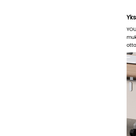
Yks
YOU
muk
ott