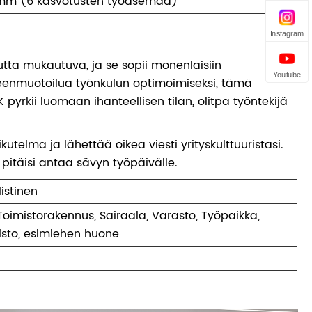
m (6 kasvotusten työasemaa)
Instagram
tta mukautuva, ja se sopii monenlaisiin
Youtube
lleenmuotoilua työnkulun optimoimiseksi, tämä
pyrkii luomaan ihanteellisen tilan, olitpa työntekijä
utelma ja lähettää oikea viesti yrityskulttuuristasi.
n pitäisi antaa sävyn työpäivälle.
istinen
o, Toimistorakennus, Sairaala, Varasto, Työpaikka,
oimisto, esimiehen huone