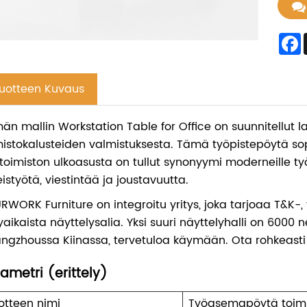
uotteen Kuvaus
än mallin Workstation Table for Office on suunnitellut l
mistokalusteiden valmistuksesta. Tämä työpistepöytä sop
toimiston ulkoasusta on tullut synonyymi moderneille työ
eistyötä, viestintää ja joustavuutta.
RWORK Furniture on integroitu yritys, joka tarjoaa T&K-, 
yaikaista näyttelysalia. Yksi suuri näyttelyhalli on 6000
ngzhoussa Kiinassa, tervetuloa käymään. Ota rohkeasti
ametri (erittely)
otteen nimi
Työasemapöytä toim