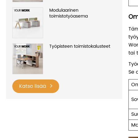
Modulaarinen
Omi
toimistotyöasema
Täm
työ
Wor
Työpisteen toimistokalusteet
tai
Työ
Se 
Om
Katso lisää
So
Su
Ma