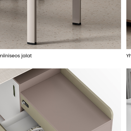
miiniseos jalat
Y