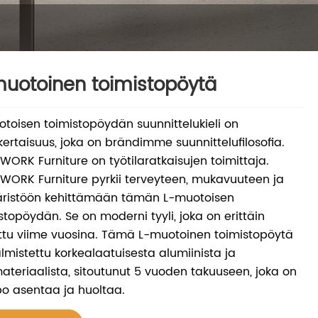
uotoinen toimistopöytä
toisen toimistopöydän suunnittelukieli on
kertaisuus, joka on brändimme suunnittelufilosofia.
ORK Furniture on työtilaratkaisujen toimittaja.
ORK Furniture pyrkii terveyteen, mukavuuteen ja
ristöön kehittämään tämän L-muotoisen
stopöydän. Se on moderni tyyli, joka on erittäin
ttu viime vuosina. Tämä L-muotoinen toimistopöytä
lmistettu korkealaatuisesta alumiinista ja
teriaalista, sitoutunut 5 vuoden takuuseen, joka on
o asentaa ja huoltaa.