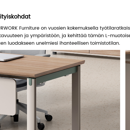
ityiskohdat
RWORK Furniture on vuosien kokemuksella työtilaratkaisu
avuuteen ja ympäristöön, ja kehittää tämän L-muotois
aen luodakseen unelmiesi ihanteellisen toimistotilan.