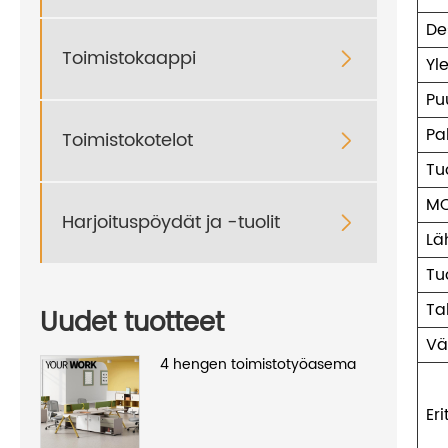
De
Toimistokaappi

Yl
Pu
Pa
Toimistokotelot

Tu
M
Harjoituspöydät ja -tuolit

Lä
Tu
Ta
Uudet tuotteet
Vä
4 hengen toimistotyöasema
Er