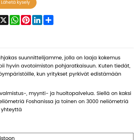
Lähetä kysely
Facebook
X
WhatsApp
Pinterest
LinkedIn
Share
ahjakas suunnittelijamme, jolla on laaja kokemus
ii hyvin avotoimiston pohjaratkaisuun. Kuten tiedät,
ympäristöille, kun yritykset pyrkivät edistämään
valmistus-, myynti- ja huoltopalvelua. Siellä on kaksi
 neliömetriä Foshanissa ja toinen on 3000 neliömetriä
 yhteyttä
istoon