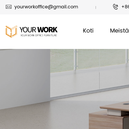
yourworkoffice@gmail.com
+8


Koti
Meistä