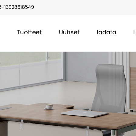
6-13928618549
Tuotteet
Uutiset
ladata