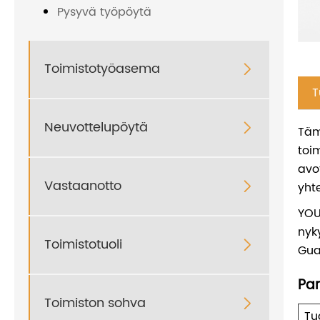
Pysyvä työpöytä
Toimistotyöasema

T
Neuvottelupöytä

Täm
toi
avo
Vastaanotto

yht
YOU
nyk
Toimistotuoli

Gua
Par
Toimiston sohva

Tu