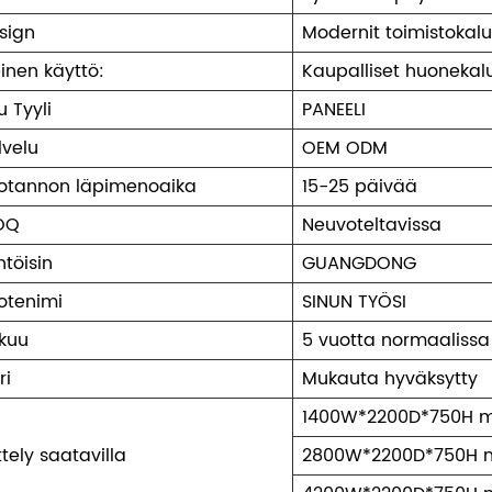
sign
Modernit toimistokalu
einen käyttö:
Kaupalliset huonekal
u Tyyli
PANEELI
lvelu
OEM ODM
otannon läpimenoaika
15-25 päivää
OQ
Neuvoteltavissa
htöisin
GUANGDONG
otenimi
SINUN TYÖSI
kuu
5 vuotta normaalissa
ri
Mukauta hyväksytty
1400W*2200D*750H m
ittely saatavilla
2800W*2200D*750H m