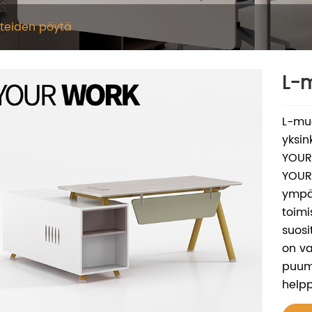
steiden pöytä
L-m
L-muo
yksin
YOURW
YOURW
ympä
toimi
suosi
on va
puuma
helpp