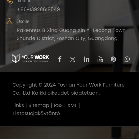

mobiili
+86-13928618549

Osoite
Rakennus B Xing Guang Xin Yi, Lecong Town,
Shunde District, Foshan City, Guangdong
Copyright © 2024 Foshan Your Work Furniture
Co., Ltd Kaikki oikeudet pidätetään.
Links
|
Sitemap
|
RSS
|
XML
|
Tietosuojakäytäntö