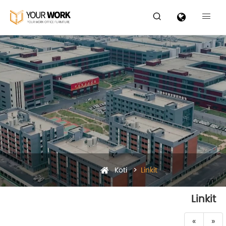


Koti
Linkit
Linkit
«
»