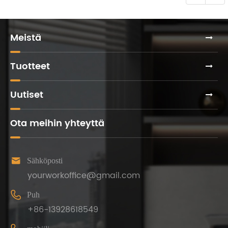
Meistä
Tuotteet
Uutiset
Ota meihin yhteyttä

Sähköposti
yourworkoffice@gmail.com

Puh
+86-13928618549