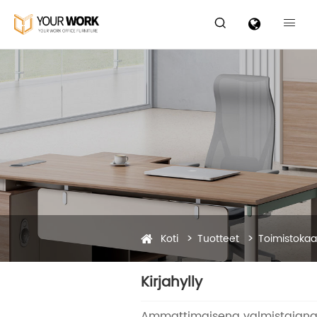


Koti
Tuotteet
Toimistokaa
Kirjahylly
Ammattimaisena valmistajana