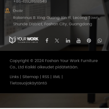
+86-13928618549

Osoite
Rakennus B Xing Guang Xin Yi, Lecong Town,
Shunde District, Foshan City, Guangdong
Copyright © 2024 Foshan Your Work Furniture
Co., Ltd Kaikki oikeudet pidätetään.
Links
|
Sitemap
|
RSS
|
XML
|
Tietosuojakäytäntö