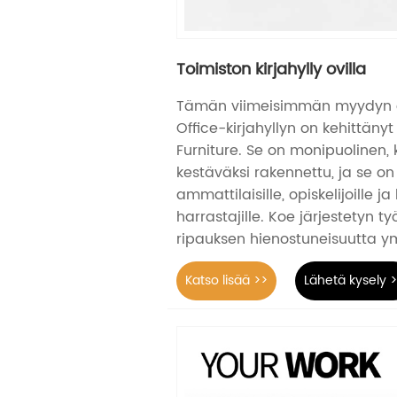
Toimiston kirjahylly ovilla
Tämän viimeisimmän myydyn o
Office-kirjahyllyn on kehittä
Furniture. Se on monipuolinen, 
kestäväksi rakennettu, ja se on
ammattilaisille, opiskelijoille ja
harrastajille. Koe järjestetyn työ
ripauksen hienostuneisuutta ym
Katso lisää >>
Lähetä kysely 