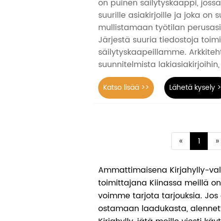
on puinen säilytyskaappi, jossa 
suurille asiakirjoille ja joka on 
mullistamaan työtilan perusasia
Järjestä suuria tiedostoja toim
säilytyskaapeillamme. Arkkiteh
suunnitelmista lakiasiakirjoihin
Katso lisää >>
Lähetä kysely 
«
1
»
Ammattimaisena Kirjahylly-val
toimittajana Kiinassa meillä o
voimme tarjota tarjouksia. Jos 
ostamaan laadukasta, alennet