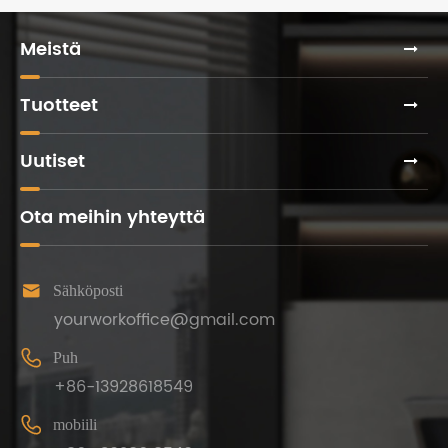
Meistä
Tuotteet
Uutiset
Ota meihin yhteyttä

Sähköposti
yourworkoffice@gmail.com

Puh
+86-13928618549

mobiili