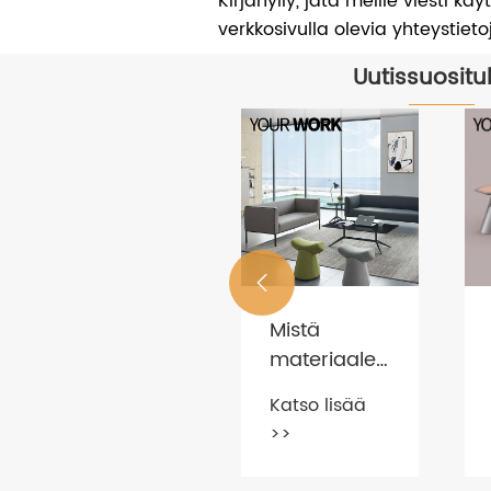
Kirjahylly, jätä meille viesti kä
verkkosivulla olevia yhteystieto
Uutissuositu
MITEN

VALITSE
KESTÄVÄT
Mistä
alusteita
Katso lisää
TOIMISTOKALUSTEET
materiaaleista
>>
toimistosohvat
Katso lisää
on
>>
valmistettu?