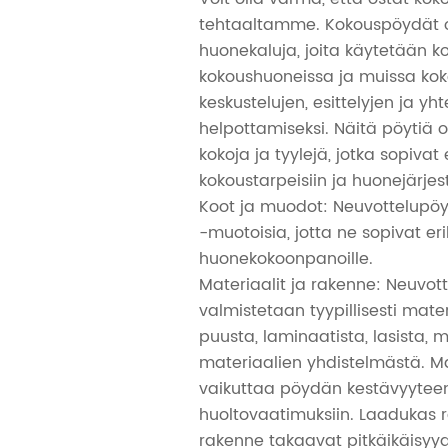
tehtaaltamme. Kokouspöydät o
huonekaluja, joita käytetään ko
kokoushuoneissa ja muissa koko
keskustelujen, esittelyjen ja yh
helpottamiseksi. Näitä pöytiä 
kokoja ja tyylejä, jotka sopivat e
kokoustarpeisiin ja huonejärjest
Koot ja muodot: Neuvottelupöyt
-muotoisia, jotta ne sopivat erik
huonekokoonpanoille.
Materiaalit ja rakenne: Neuvot
valmistetaan tyypillisesti mater
puusta, laminaatista, lasista, m
materiaalien yhdistelmästä. Ma
vaikuttaa pöydän kestävyyteen,
huoltovaatimuksiin. Laadukas 
rakenne takaavat pitkäikäisyy