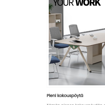
Pieni kokouspöytä