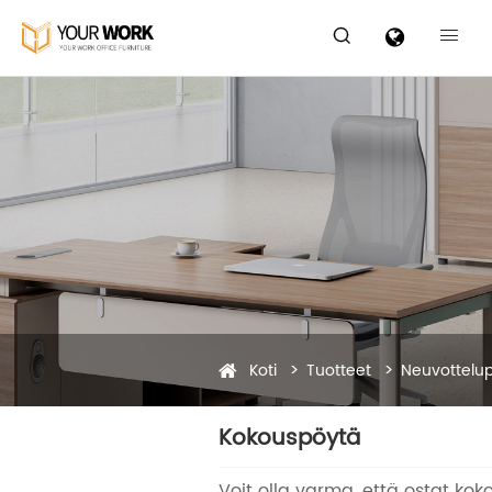


Koti
Tuotteet
Neuvottelu
Kokouspöytä
Voit olla varma, että ostat ko