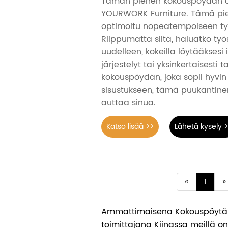
Tämän pienen kokouspöydän o
YOURWORK Furniture. Tämä pie
optimoitu nopeatempoiseen 
Riippumatta siitä, haluatko ty
uudelleen, kokeilla löytääksesi 
järjestelyt tai yksinkertaisesti t
kokouspöydän, joka sopii hyvi
sisustukseen, tämä puukantine
auttaa sinua.
Katso lisää >>
Lähetä kysely 
«
1
»
Ammattimaisena Kokouspöytä-
toimittajana Kiinassa meillä o