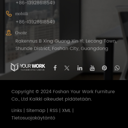
+86-13928618549

mobiili
+86-13928618549

Osoite
Rakennus B Xing Guang Xin Yi, Lecong Town,
Shunde District, Foshan City, Guangdong
Copyright © 2024 Foshan Your Work Furniture
Co., Ltd Kaikki oikeudet pidätetään.
Links
|
Sitemap
|
RSS
|
XML
|
Tietosuojakäytäntö