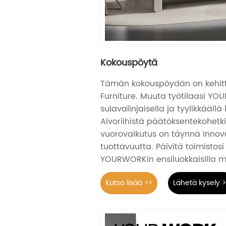
Kokouspöytä
Tämän kokouspöydän on kehi
Furniture. Muuta työtilaasi Y
sulavalinjaisella ja tyylikkääll
Aivoriihistä päätöksentekohetki
vuorovaikutus on täynnä innova
tuottavuutta. Päivitä toimistos
YOURWORKin ensiluokkaisilla ma
Katso lisää >>
Lähetä kysely 