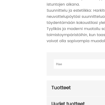
istuntojen aikana.
Suunnittelu ja estetiikka: Harkit
neuvottelupöytäsi suunnittelua 
täydentämään kokoustilasi ylei
Tyylikäs ja moderni muotoilu s
toimistoympäristöihin, kun taas
voivat olla sopivampia muodolli
Tuotteet
Uudet tuotteet