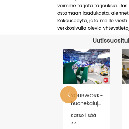
voimme tarjota tarjouksia. Jos 
ostamaan laadukasta, alennet
Kokouspöytä, jätä meille viesti
verkkosivulla olevia yhteystieto
Uutissuositu
YOURWORK-

huonekalujen
Mitkä ovat
näyttely
tärkeimmät
Katso lisää
Kiinan
kohdat
>>
HIN
kansainvälisillä
Katso lisää