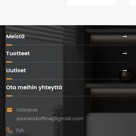
toimistokalusteiden
huonekalumessuilla
>>
ostamisessa?
2021
Meistä
Tuotteet
Uutiset
Ota meihin yhteyttä

Sähköposti
yourworkoffice@gmail.com

Puh