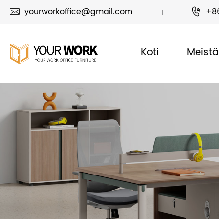
yourworkoffice@gmail.com
+8


Koti
Meistä