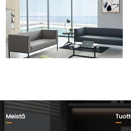
Meistä
Tuott