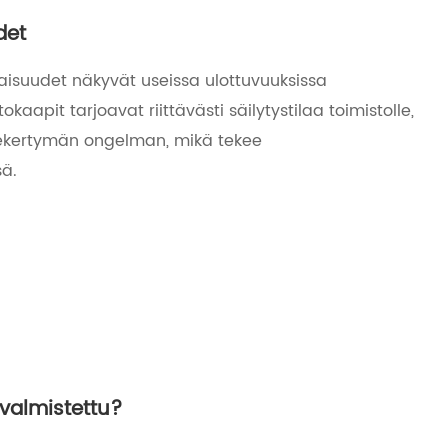
det
isuudet näkyvät useissa ulottuvuuksissa
okaapit tarjoavat riittävästi säilytystilaa toimistolle,
sinekertymän ongelman, mikä tekee
sä.
 valmistettu?