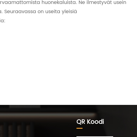
orvaamattomista huonekaluista. Ne ilmestyvät usein
a. Seuraavassa on useita yleisiä
ia:
QR Koodi