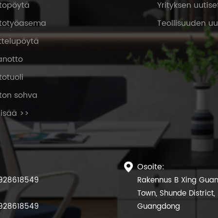
stopöytä
Yrityksen uutise
stotyöasema
Teollisuuden uu
ttelupöytä
anotto
totuoli
ton sohva
lisää >>
Osoite:

928618549
Rakennus B Xing Guang
Town, Shunde District,
928618549
Guangdong