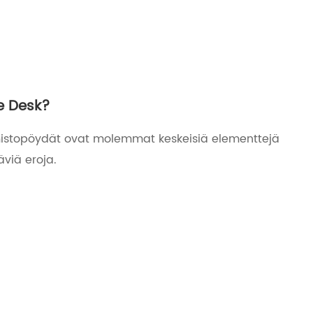
e Desk?
oimistopöydät ovat molemmat keskeisiä elementtejä
äviä eroja.