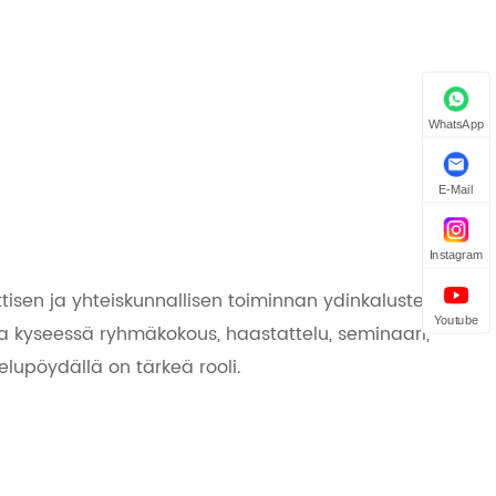
WhatsApp
E-Mail
Instagram
ttisen ja yhteiskunnallisen toiminnan ydinkalusteena
Youtube
lipa kyseessä ryhmäkokous, haastattelu, seminaari,
elupöydällä on tärkeä rooli.