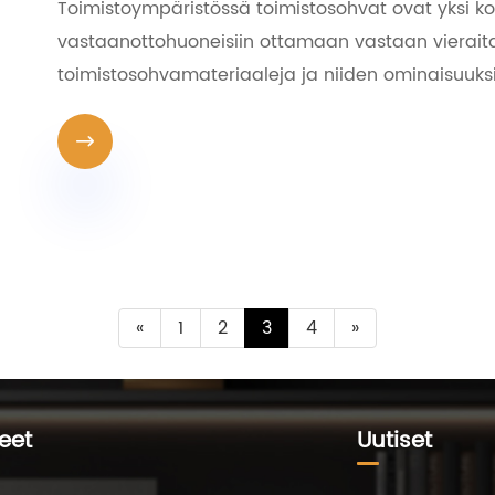
Toimistoympäristössä toimistosohvat ovat yksi k
vastaanottohuoneisiin ottamaan vastaan ​​vierait
toimistosohvamateriaaleja ja niiden ominaisuuks

«
1
2
3
4
»
eet
Uutiset