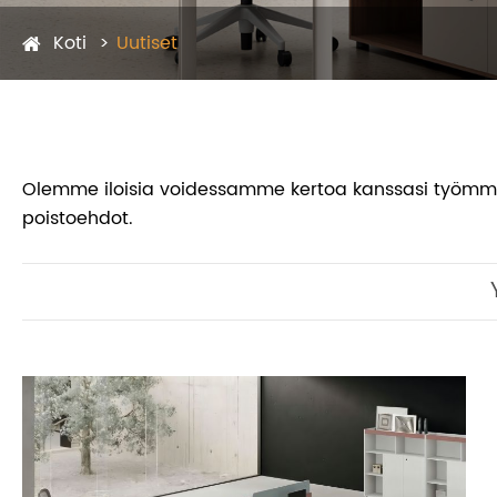
Koti
Uutiset
Olemme iloisia voidessamme kertoa kanssasi työmme tul
poistoehdot.