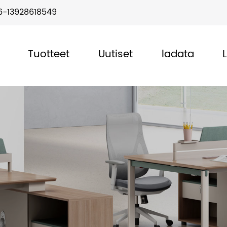
6-13928618549
Tuotteet
Uutiset
ladata