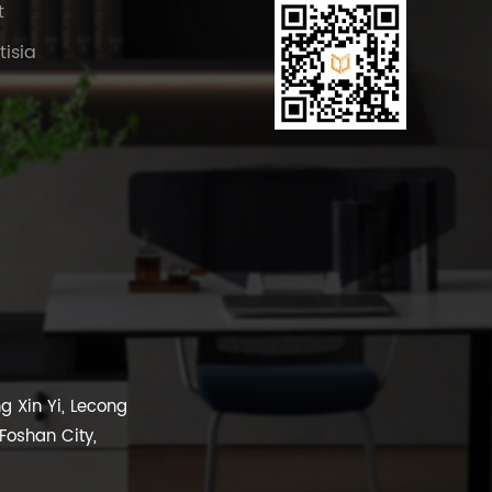
t
tisia
 Xin Yi, Lecong
 Foshan City,