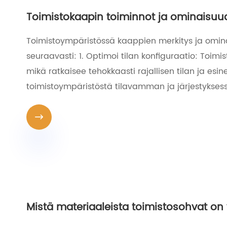
Toimistokaapin toiminnot ja ominaisuu
Toimistoympäristössä kaappien merkitys ja omina
seuraavasti: 1. Optimoi tilan konfiguraatio: Toimist
mikä ratkaisee tehokkaasti rajallisen tilan ja e
toimistoympäristöstä tilavamman ja järjestykses

Mistä materiaaleista toimistosohvat on