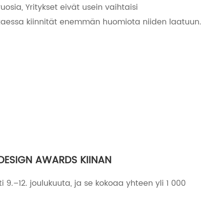
osia, Yritykset eivät usein vaihtaisi
ittaessa kiinnität enemmän huomiota niiden laatuun.
DESIGN AWARDS KIINAN
9.–12. joulukuuta, ja se kokoaa yhteen yli 1 000