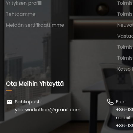
Yrityksen profiili
Toimi
Tehtaamme
Toimi
Meidän sertifikaattimme
Neuvo
Vasta
Toimis
Toimis
Katso 
Ota Meihin Yhteyttä
Sähköposti:
Puh:


yourworkoffice@gmail.com
+86-13
mobiili:
+86-13